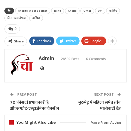
charge sheet against
filing
Khalid
Omar
उमर
खालिद
खिलाफ आरोपपत्र
दाखिल
0
Facebook
Twitter
Google+
Share
Admin
28592 Posts
0 Comments
PREV POST
NEXT POST
70 फीसदी प्रभावकारी है
मुठभेड़ में महिला समेत तीन
ऑक्सफोर्ड-एस्‍ट्राजेनेका वैक्‍सीन
माओवादी ढेर
You Might Also Like
More From Author