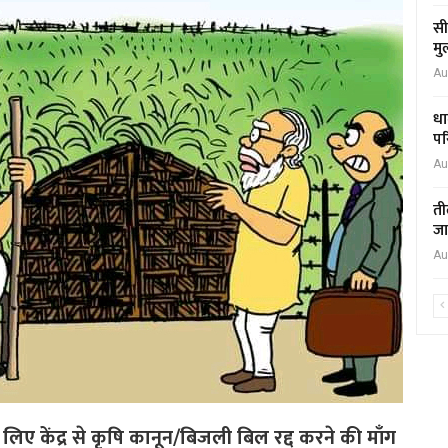
सी
मु
Au
धा
पर
Au
ती
जा
Au
के लिए केंद्र से कृषि कानून/बिजली बिल रद्द करने की माँग