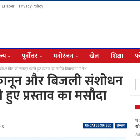
EPaper
Privacy Policy
ज्य
पूर्वोत्तर
मनोरंजन
खेल
शिक्षा
फ
संशोधन बिल को नामंजूर करते हुए प्रस्ताव का मसौदा विधानसभा में पेश
ृषि कानून और बिजली संशोधन
 हुए प्रस्ताव का मसौदा
धा
यो
UNCATEGORIZED
हरियाणा
0
Au