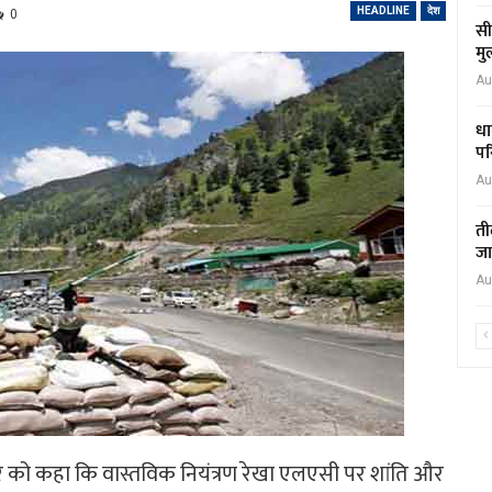
HEADLINE
देश
0
सी
मु
Au
धा
पर
Au
ती
जा
Au
र को कहा कि वास्तविक नियंत्रण रेखा एलएसी पर शांति और