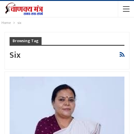
Home
six
Browsing Tag
Six