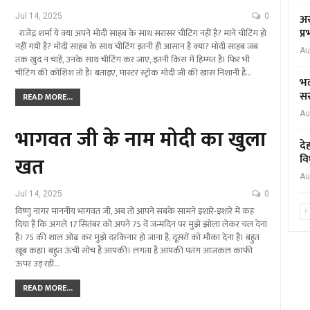
अस
Jul 14, 2025
0
प्
राजेंद्र शर्मा ये क्या अपने मोदी साहब के साथ सरासर चीटिंग नहीं है? माने चीटिंग हो
नहीं गयी है? मोदी साहब के साथ चीटिंग इतनी ही आसान है क्या? मोदी साहब जब
Au
तक खुद न चाहें, उनके साथ चीटिंग कर जाए, इतनी किस में हिम्मत है। फिर भी
चीटिंग की कोशिश तो है। बताइए, मास्टर स्ट्रोक मोदी जी की खास निशानी है…
भर
सर
READ MORE...
Au
भागवत जी के नाम मोदी का खुला
दे
खत
वि
Au
Jul 14, 2025
0
विष्णु नागर माननीय भागवत जी, अब तो आपने सबके सामने इशारे-इशारे में कह
दिया है कि अगले 17 सितंबर को अपने 75 वें जन्मदिन पर मुझे झोला लेकर चल देना
है। 75 की शाल ओढ़ कर मुझे दरकिनार हो जाना है, दूसरों को मौका देना है। बहुत
खूब कहा। बहुत ऊंची सोच है आपकी। लगता है आपकी पतंग आजकल काफी
ऊपर उड़ रही…
READ MORE...