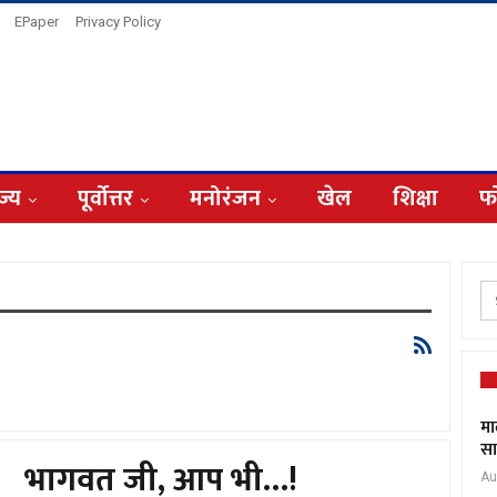
EPaper
Privacy Policy
ज्य
पूर्वोत्तर
मनोरंजन
खेल
शिक्षा
फ
मा
सा
भागवत जी, आप भी…!
Au