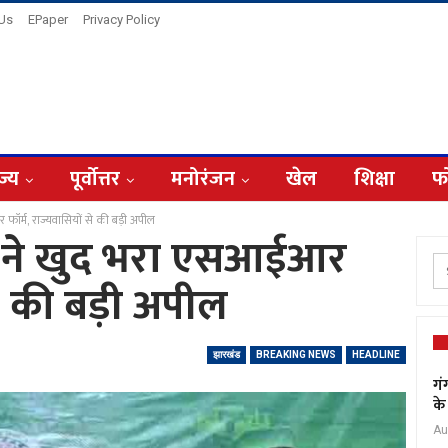
 Us
EPaper
Privacy Policy
ज्य
पूर्वोत्तर
मनोरंजन
खेल
शिक्षा
फ
र फॉर्म, राज्यवासियों से की बड़ी अपील
ोरेन ने खुद भरा एसआईआर
से की बड़ी अपील
झारखंड
BREAKING NEWS
HEADLINE
गं
के
Au