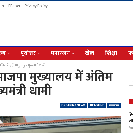
 Us
EPaper
Privacy Policy
ज्य
पूर्वोत्तर
मनोरंजन
खेल
शिक्षा
फ
अंतिम विदाई, भावुक हुए मुख्यमंत्री धामी
 भाजपा मुख्यालय में अंतिम
यमंत्री धामी
BREAKING NEWS
HEADLINE
उत्तराखंड
हि
ऑक
Au