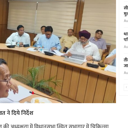
सी
मु
Au
धा
पर
Au
ती
जा
Au
त ने दिये निर्देश
रावत की अध्यक्षता में विधानसभा स्थित सभागार में चिकित्सा