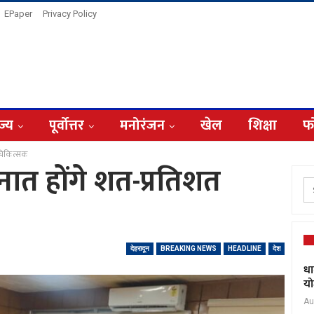
EPaper
Privacy Policy
ज्य
पूर्वोत्तर
मनोरंजन
खेल
शिक्षा
फ
ञ चिकित्सक
ैनात होंगे शत-प्रतिशत
देहरादून
BREAKING NEWS
HEADLINE
देश
धा
यो
Au