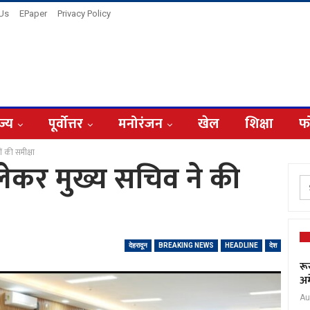
 Us
EPaper
Privacy Policy
ज्य
पूर्वोत्तर
मनोरंजन
खेल
शिक्षा
फ
ं की समीक्षा
लेकर मुख्य सचिव ने की
देहरादून
BREAKING NEWS
HEADLINE
देश
रू
अम
Au