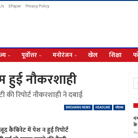
 Us
EPaper
Privacy Policy
ज्य
पूर्वोत्तर
मनोरंजन
खेल
शिक्षा
फ
गाम हुई नौकरशाही
ी की रिपोर्ट नौकरशाही ने दबाई
BREAKING NEWS
HEADLINE
पत्रिका
गं
के
द कैबिनेट में पेश न हुई रिपोर्ट
Au