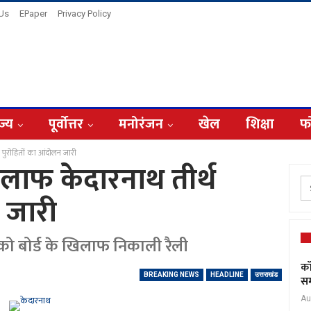
 Us
EPaper
Privacy Policy
ज्य
पूर्वोत्तर
मनोरंजन
खेल
शिक्षा
फ
थ पुरोहितों का आंदोलन जारी
खिलाफ केदारनाथ तीर्थ
 जारी
ार को बोर्ड के खिलाफ निकाली रैली
कॉ
BREAKING NEWS
HEADLINE
उत्तराखंड
सम
Au