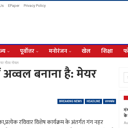
 Us
EPaper
Privacy Policy
ज्य
पूर्वोत्तर
मनोरंजन
खेल
शिक्षा
फ
 मेयर गौरव गोयल
ें अव्वल बनाना है: मेयर
BREAKING NEWS
HEADLINE
उत्तराखंड
गं
के
ा,प्रत्येक रविवार विशेष कार्यक्रम के अंतर्गत गंग नहर
Au