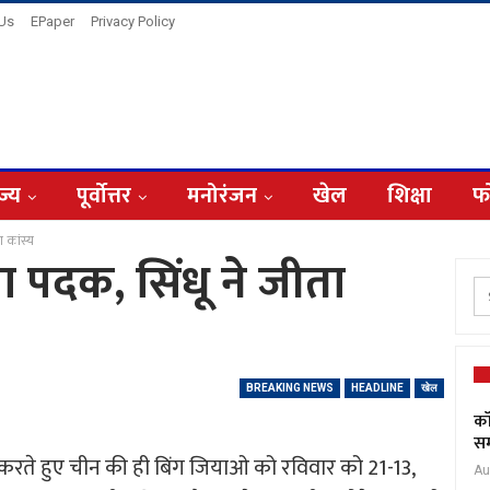
 Us
EPaper
Privacy Policy
ज्य
पूर्वोत्तर
मनोरंजन
खेल
शिक्षा
फ
 कांस्य
 पदक, सिंधू ने जीता
BREAKING NEWS
HEADLINE
खेल
कॉ
सम
न करते हुए चीन की ही बिंग जियाओ को रविवार को 21-13,
Au