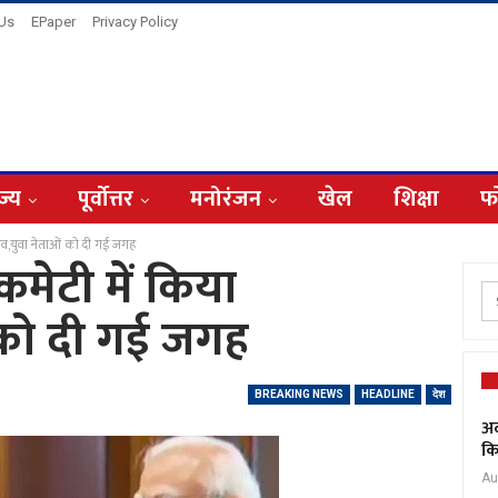
 Us
EPaper
Privacy Policy
ज्य
पूर्वोत्तर
मनोरंजन
खेल
शिक्षा
फ
बदलाव,युवा नेताओं को दी गई जगह
ट कमेटी में किया
 को दी गई जगह
BREAKING NEWS
HEADLINE
देश
अद
कि
Au