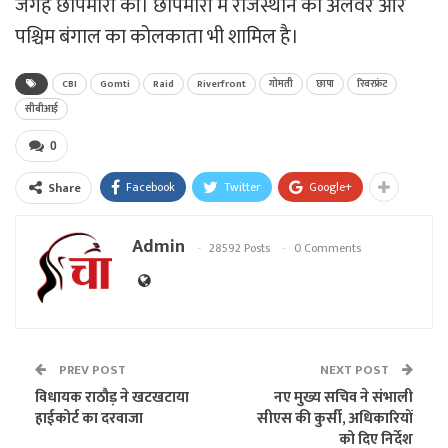
जगह छापेमारी की। छापेमारी में राजस्थान का अलवर और
पश्चिम बंगाल का कोलकाता भी शामिल है।
CBI
Gomti
Raid
Riverfront
गोमती
छापा
रिवरफ्रंट
सीबीआई
0
Facebook
Twitter
Google+
Share
Admin
28592 Posts
0 Comments
PREV POST
NEXT POST
विधायक राठौड़ ने खटखटाया
नए मुख्य सचिव ने संभाली
हाईकोर्ट का दरवाजा
सीएस की कुर्सी, अधिकारियों
को दिए निर्देश