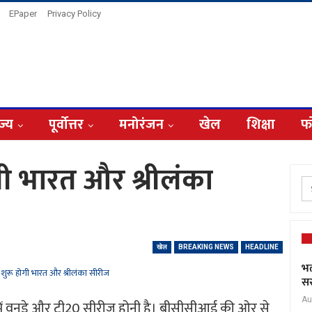
EPaper
Privacy Policy
ज्य
पूर्वोत्तर
मनोरंजन
खेल
शिक्षा
फ
गी भारत और श्रीलंका
खेल
BREAKING NEWS
HEADLINE
भर
सर
Au
में वनडे और टी20 सीरीज होनी है। बीसीसीआई की ओर से