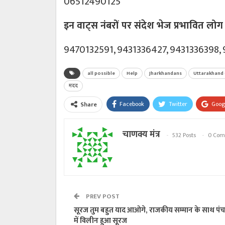
06512490125
इन वाट्स नंबरों पर संदेश भेज प्रभावित लोग 
9470132591, 9431336427, 9431336398,
all possible
Help
Jharkhandans
Uttarakhand 
मदद
Facebook
Twitter
Goog
Share
चाणक्य मंत्र
532 Posts
0 Com
PREV POST
सूरज तुम बहुत याद आओगे, राजकीय सम्मान के साथ पंच
में विलीन हुआ सूरज