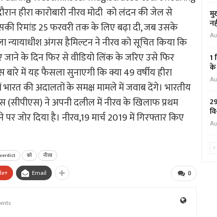
के दौरान हीरा कारोबारी नीरव मोदी को लंदन की जेल से
मु
नह
उसकी रिमांड 25 फरवरी तक के लिए बढ़ा दी, जब उसके
Au
जिला न्यायाधीश अंगस हैमिल्टन ने नीरव को सूचित किया कि
ए जाने के दिन फिर से वीडियो लिंक के जरिए उसे फिर
1 
के
रे में यह फैसला सुनाएगी कि क्या 49 वर्षीय हीरा
Au
 भारत की अदालतों के समक्ष मामले में जवाब देंगे। भारतीय
र्विस (सीपीएस) ने अपनी दलील में नीरव के खिलाफ प्रथम
29
वि
पर जोर दिया है। नीरव,19 मार्च 2019 में गिरफ्तार किए
Au
verdict
को
नीरव
le+
Email
0
ents