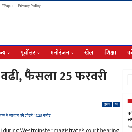
EPaper
Privacy Policy
ज्य
पूर्वोत्तर
मनोरंजन
खेल
शिक्षा
फ
ड वढी, फैसला 25 फरवरी
दुनिया
देश
कॉ
सम
Au
 during Westminster magistrate’s court hearing