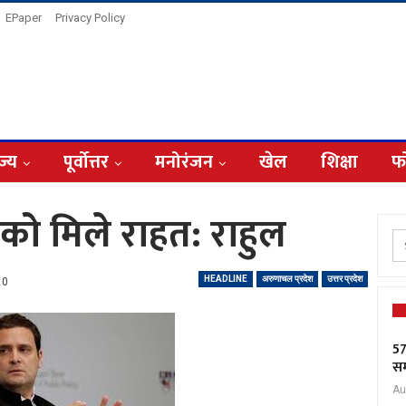
EPaper
Privacy Policy
ज्य
पूर्वोत्तर
मनोरंजन
खेल
शिक्षा
फ
 को मिले राहत: राहुल
HEADLINE
अरुणाचल प्रदेश
उत्तर प्रदेश
0
57
सम
Au