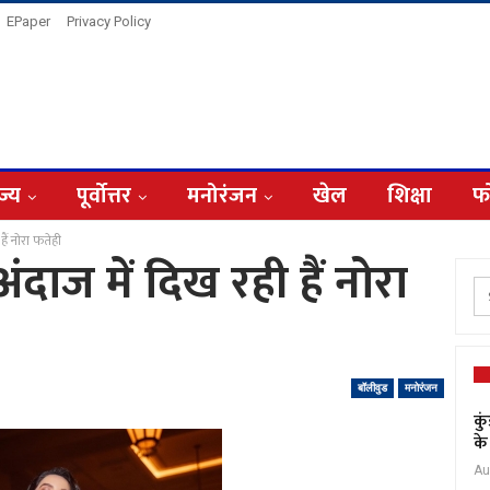
EPaper
Privacy Policy
ज्य
पूर्वोत्तर
मनोरंजन
खेल
शिक्षा
फ
 हैं नोरा फतेही
 अंदाज में दिख रही हैं नोरा
बॉलीवुड
मनोरंजन
कु
के
Au