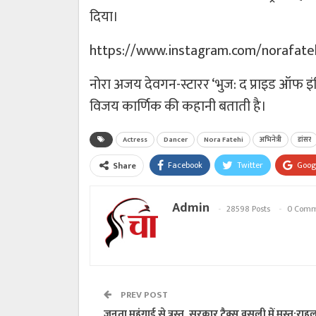
दिया।
https://www.instagram.com/norafat
नोरा अजय देवगन-स्टारर ‘भुज: द प्राइड ऑफ इंड
विजय कार्णिक की कहानी बताती है।
Actress
Dancer
Nora Fatehi
अभिनेत्री
डांसर
Facebook
Twitter
Goog
Share
Admin
28598 Posts
0 Comm
PREV POST
जनता महंगाई से त्रस्त, सरकार टैक्स वसूली में मस्त:राहु