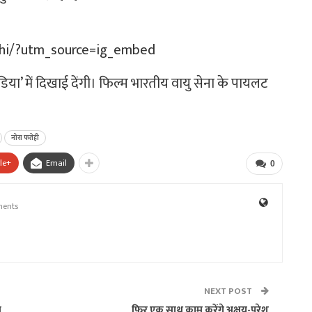
ehi/?utm_source=ig_embed
िया’ में दिखाई देंगी। फिल्म भारतीय वायु सेना के पायलट
नोरा फतेही
le+
Email
0
ents
NEXT POST
ल
फिर एक साथ काम करेंगे अक्षय-परेश