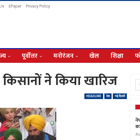
 Us
EPaper
Privacy Policy
ज्य
पूर्वोत्तर
मनोरंजन
खेल
शिक्षा
फ
ो किसानों ने किया खारिज
HEADLINE
देश
नई दिल्ली
ने
का
Au