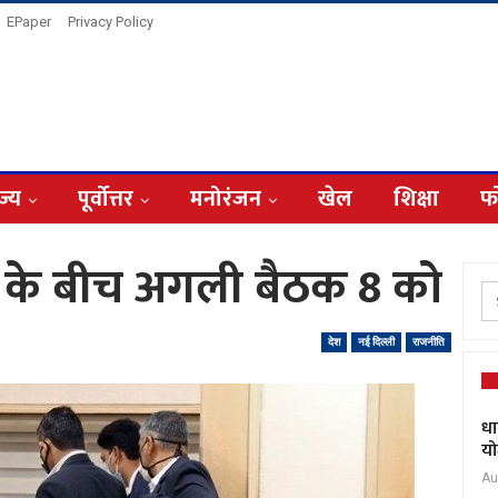
EPaper
Privacy Policy
ज्य
पूर्वोत्तर
मनोरंजन
खेल
शिक्षा
फ
 के बीच अगली बैठक 8 को
देश
नई दिल्ली
राजनीति
धा
यो
Au