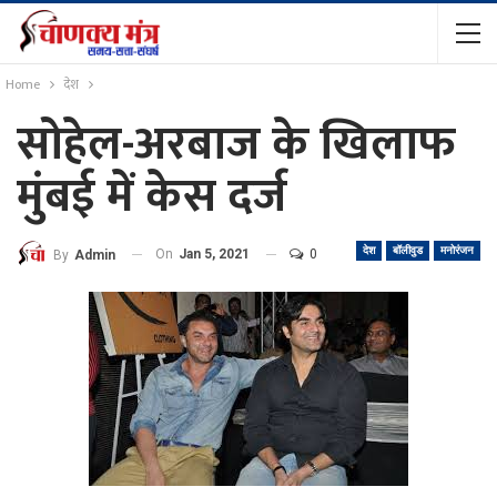
Home
देश
सोहेल-अरबाज के खिलाफ
मुंबई में केस दर्ज
देश
बॉलीवुड
मनोरंजन
On
Jan 5, 2021
0
By
Admin