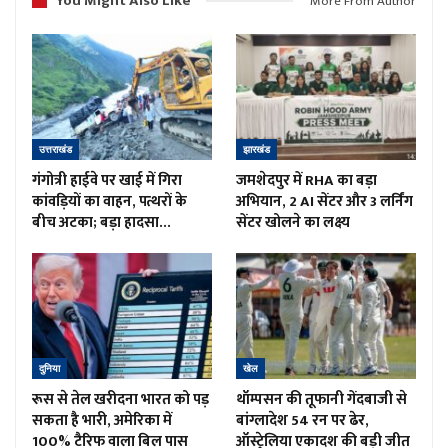
You Might Also Like
More From Author
उत्तराखंड
झारखंड
गंगोत्री हाईवे पर खाई में गिरा
जमशेदपुर में RHA का बड़ा
कांवड़ियों का वाहन, पत्थरों के
अभियान, 2 AI सेंटर और 3 लर्निंग
बीच अटका; बड़ा हादसा…
सेंटर खोलने का लक्ष्य
दुनिया
खेल
रूस से तेल खरीदना भारत को पड़
थॉम्पसन की तूफानी गेंदबाजी से
सकता है भारी, अमेरिका में
बांग्लादेश 54 रन पर ढेर,
100% टैरिफ वाला बिल पास
ऑस्ट्रेलिया एकादश की बड़ी जीत