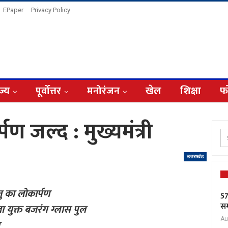
EPaper
Privacy Policy
ज्य
पूर्वोत्तर
मनोरंजन
खेल
शिक्षा
फ
ण जल्द : मुख्यमंत्री
उत्तराखंड
तु का लोकार्पण
57
सम
ा युक्त बजरंग ग्लास पुल
Au