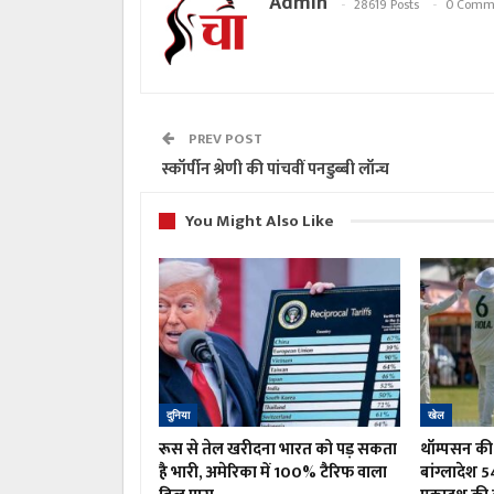
Admin
28619 Posts
0 Comm
PREV POST
स्कॉर्पीन श्रेणी की पांचवीं पनडुब्बी लॉन्च
You Might Also Like
दुनिया
खेल
रूस से तेल खरीदना भारत को पड़ सकता
थॉम्पसन की 
है भारी, अमेरिका में 100% टैरिफ वाला
बांग्लादेश 5