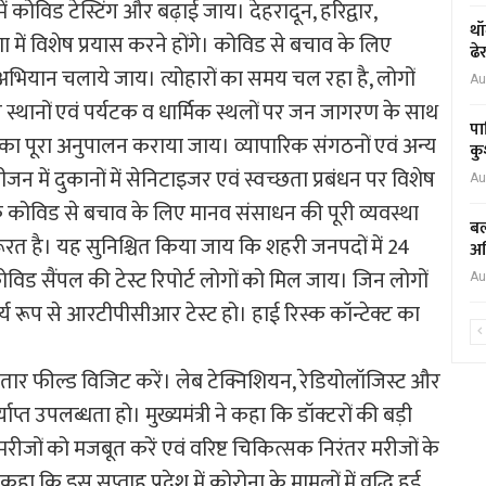
में कोविड टेस्टिंग और बढ़ाई जाय। देहरादून, हरिद्वार,
थॉ
ें विशेष प्रयास करने होंगे। कोविड से बचाव के लिए
ढे
 अभियान चलाये जाय। त्योहारों का समय चल रहा है, लोगों
Au
स्थानों एवं पर्यटक व धार्मिक स्थलों पर जन जागरण के साथ
पा
 का पूरा अनुपालन कराया जाय। व्यापारिक संगठनों एवं अन्य
कु
न में दुकानों में सेनिटाइजर एवं स्वच्छता प्रबंधन पर विशेष
Au
 कोविड से बचाव के लिए मानव संसाधन की पूरी व्यवस्था
बल
रत है। यह सुनिश्चित किया जाय कि शहरी जनपदों में 24
अध
 कोविड सैंपल की टेस्ट रिपोर्ट लोगों को मिल जाय। जिन लोगों
Au
र्य रूप से आरटीपीसीआर टेस्ट हो।
हाई रिस्क कॉन्टेक्ट का
तार फील्ड विजिट करें। लेब टेक्निशियन, रेडियोलॉजिस्ट और
प्त उपलब्धता हो। मुख्यमंत्री ने कहा कि डॉक्टरों की बड़ी
 मरीजों को मजबूत करें एवं वरिष्ट चिकित्सक निरंतर मरीजों के
े कहा कि इस सप्ताह प्रदेश में कोरोना के मामलों में वृद्धि हुई