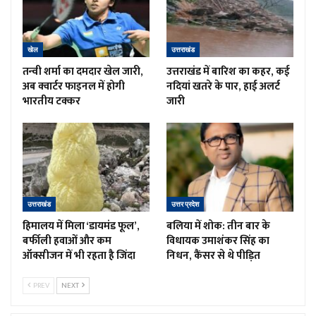
खेल
उत्तराखंड
तन्वी शर्मा का दमदार खेल जारी,
उत्तराखंड में बारिश का कहर, कई
अब क्वार्टर फाइनल में होगी
नदियां खतरे के पार, हाई अलर्ट
भारतीय टक्कर
जारी
उत्तराखंड
उत्तर प्रदेश
हिमालय में मिला ‘डायमंड फूल’,
बलिया में शोक: तीन बार के
बर्फीली हवाओं और कम
विधायक उमाशंकर सिंह का
ऑक्सीजन में भी रहता है जिंदा
निधन, कैंसर से थे पीड़ित
PREV
NEXT