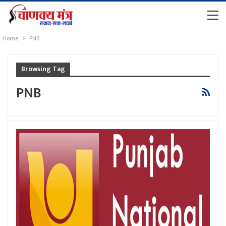
Home
PNB
Browsing Tag
PNB