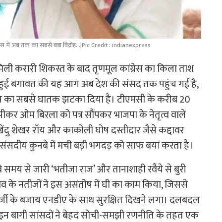
ेस में अब तक का सबसे बड़ा विद्रोह...|Pic Credit : indianexpress
मिली करारी शिकस्त के बाद तृणमूल कांग्रेस का किला ताश
रू हुई बगावत की यह आग अब देश की संसद तक पहुंच गई है,
न का सबसे घातक झटका दिया है। टीएमसी के करीब 20
कर ओम बिरला को पत्र सौंपकर भाजपा के नेतृत्व वाले
ेंदु शेखर रॉय और काकोली घोष दस्तीदार जैसे कद्दावर
े संसदीय कुनबे में मची बड़ी भगदड़ को साफ बयां करता है।
े समय से जारी ‘भतीजा राज’ और तानाशाही रवैये से बुरी
 के नतीजों ने इस असंतोष में घी का काम किया, जिससे
र्जी के बजाय एनडीए के साथ सुरक्षित दिखने लगा। दलबदल
ए इन बागी सांसदों ने बेहद सोची-समझी रणनीति के तहत एक