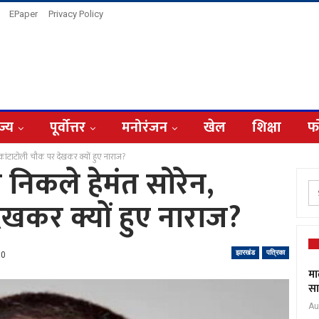
EPaper
Privacy Policy
ज्य
पूर्वोत्तर
मनोरंजन
खेल
शिक्षा
फ
कांटाटोली चौक पर देखकर क्यों हुए नाराज?
निकले हेमंत सोरेन,
ेखकर क्यों हुए नाराज?
झारखंड
पत्रिका
0
मा
सा
Au