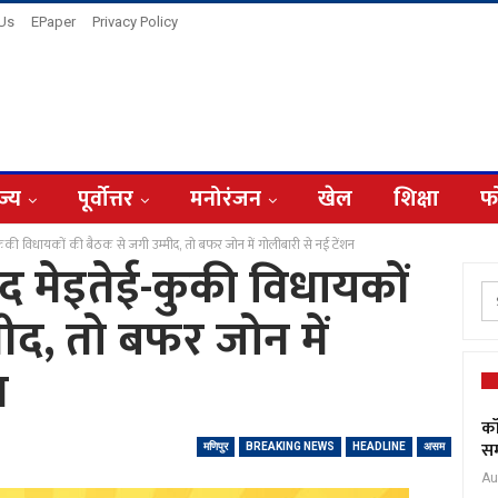
 Us
EPaper
Privacy Policy
ज्य
पूर्वोत्तर
मनोरंजन
खेल
शिक्षा
फ
ुकी विधायकों की बैठक से जगी उम्मीद, तो बफर जोन में गोलीबारी से नई टेंशन
द मेइतेई-कुकी विधायकों
ीद, तो बफर जोन में
न
कॉ
सम
मणिपुर
BREAKING NEWS
HEADLINE
असम
Au