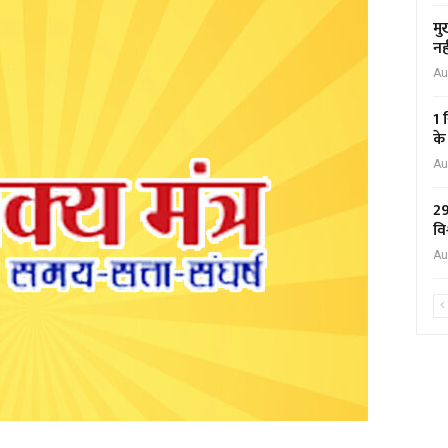
मु
नह
Au
1 
के
Au
29
वि
Au