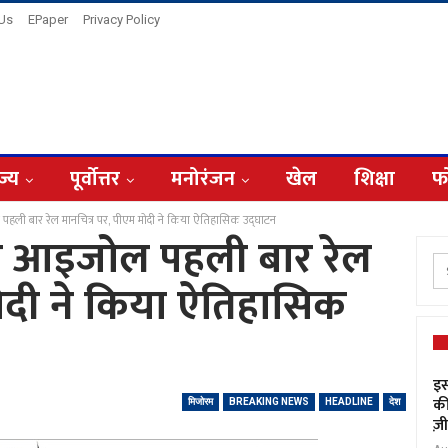
 Us
EPaper
Privacy Policy
ज्य
पूर्वोत्तर
मनोरंजन
खेल
शिक्षा
फ
ली बार रेल मानचित्र पर, पीएम मोदी ने किया ऐतिहासिक उद्घाटन
ी आइजोल पहली बार रेल
मोदी ने किया ऐतिहासिक
इस
की
मिजोरम
BREAKING NEWS
HEADLINE
देश
ज़