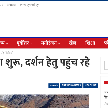
 Us
EPaper
Privacy Policy
ज्य
पूर्वोत्तर
मनोरंजन
खेल
शिक्षा
फ
रहे तीर्थयात्री
शुरू, दर्शन हेतु पहुंच रहे
उत्तराखंड
BREAKING NEWS
HEADLINE
गं
के
Au