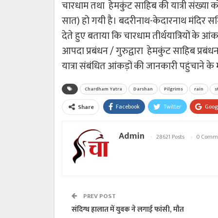
चारधाम तथा हेमकुंट साहिब की यात्री संख्य
सात) हो गयी है। बदरीनाथ-केदारनाथ मंदिर समि
देते हुए बताया कि चारधाम तीर्थयात्रियों के 
आपदा प्रबंधन / गुरुद्वारा हेमकुंट साहिब प्र
यात्रा संबंधित आंकड़ों की जानकारी पहुंचाने के म
Chardham Yatra
Darshan
Pilgrims
rain
s
Facebook
Twitter
Goog
Share
Admin
28621 Posts
0 Comm
PREV POST
संदिग्ध हालात में युवक ने लगाई फांसी, मौत