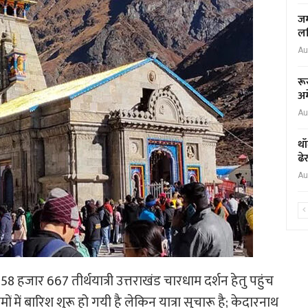
जम
लर
Au
रू
अम
Au
थॉ
ढे
Au
 हजार 667 तीर्थयात्री उत्तराखंड चारधाम दर्शन हेतु पहुंच
ों में बारिश शुरू हो गयी है लेकिन यात्रा सुचारू है; केदारनाथ