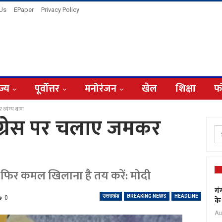
 Us
EPaper
Privacy Policy
ज्य
पूर्वोत्तर
मनोरंजन
खेल
शिक्षा
फ
 व्यंग्य बाण
 कांग्रेस पर चलाए जमकर
 फिर कमल खिलाना है तय करें: मोदी
गं
उत्तराखंड
BREAKING NEWS
HEADLINE
0
के
Au