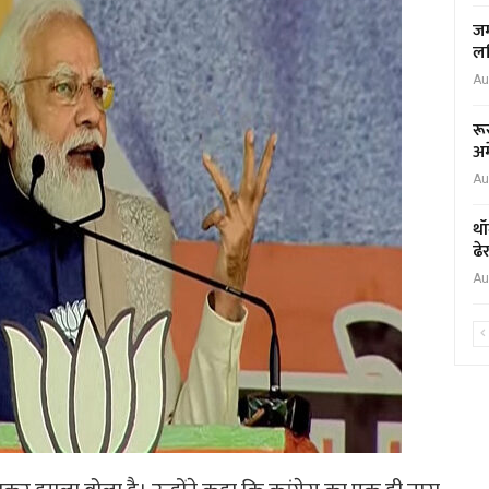
जम
लर
Au
रू
अम
Au
थॉ
ढे
Au