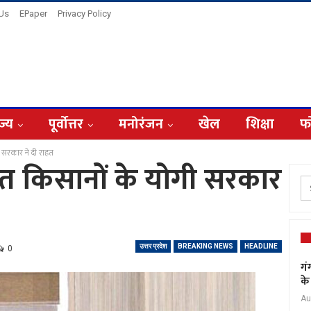
 Us
EPaper
Privacy Policy
ज्य
पूर्वोत्तर
मनोरंजन
खेल
शिक्षा
फ
ी सरकार ने दी राहत
वित किसानों के योगी सरकार
उत्तर प्रदेश
BREAKING NEWS
HEADLINE
0
गं
के
Au