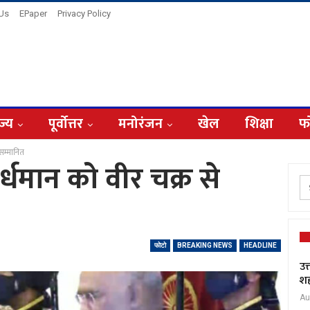
 Us
EPaper
Privacy Policy
ज्य
पूर्वोत्तर
मनोरंजन
खेल
शिक्षा
फ
 सम्मानित
वर्धमान को वीर चक्र से
फोटो
BREAKING NEWS
HEADLINE
उत
शह
Au