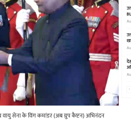
उत
BL
Au
उत
खा
Au
दे
अभ
Au
य वायु सेना के विंग कमांडर (अब ग्रुप कैप्टन) अभिनंदन