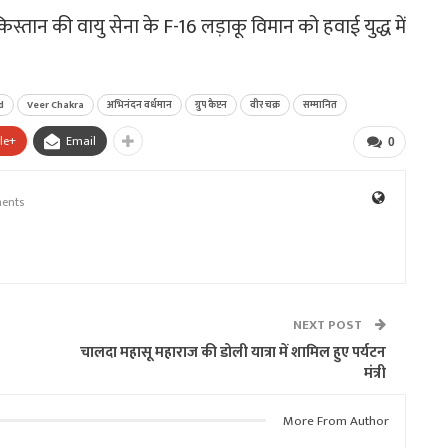
तान की वायु सेना के F-16 लड़ाकू विमान को हवाई युद्ध में
d
Veer Chakra
अभिनंदन वर्धमान
ग्रुप कैप्टन
वीर चक्र
सम्मानित
le+
Email
0
ents
NEXT POST
चालदा महासू महाराज की डोली यात्रा में शामिल हुए पर्यटन
मंत्री
More From Author