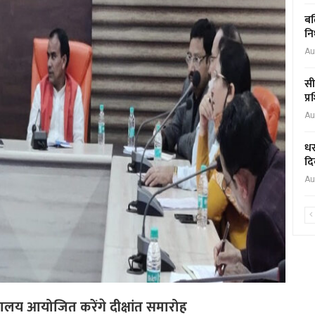
बल
नि
Au
सी
प्
Au
धर
दि
Au
्यालय आयोजित करेंगे दीक्षांत समारोह