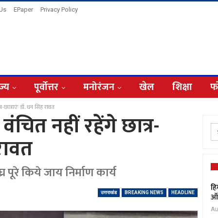
 Us
EPaper
Privacy Policy
ज्य
पूर्वोत्तर
मनोरंजन
खेल
शिक्षा
फ
ात्र-छात्राएंः डॉ. धन सिंह रावत
े वंचित नहीं रहेंगे छात्र-
 रावत
घ्र पूरे किये जाय निर्माण कार्य
हि
उत्तराखंड
BREAKING NEWS
HEADLINE
ऑक
Au