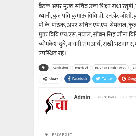
बैठक अपर मुख्य सचिव उच्च शिक्षा राधा रतूड़ी, स
ध्यानी, कुलपति कुमाऊं विवि प्रो. एन.के. जोशी, 
पी.के. पाठक, अपर सचिव एम.एम. सेमवाल, कुल
मुक्त विवि एच.एस. नयाल, सोबन सिंह जीना विवि
ब्योमकेश दुबे, भवानी राम आर्य, राखी भटनागर
उपस्थित रहें।
Admission
Deprived
Dr. Dhan Singh Rawat
gi
Facebook
Twitter
Goog
Share
Admin
28570 Posts
0 Comm
PREV POST