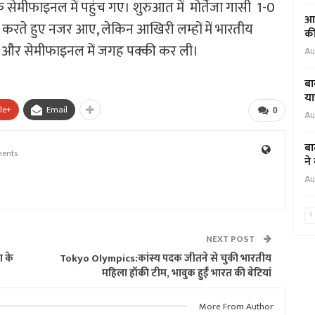
सेमीफाइनल में पहुंच गए। शुरुआत में मोर्तेजा गासी 1-0
आद
करते हुए नजर आए, लेकिन आखिरी लम्हों में भारतीय
की
ए और सेमीफाइनल में जगह पक्की कर ली।
Au
बा
या
le+
Email
0
Au
बा
ents
ने
Au
NEXT POST
ा के
Tokyo Olympics:कांस्य पदक जीतने से चुकी भारतीय
महिला हॉकी टीम, भावुक हुईं भारत की बेटियां
More From Author