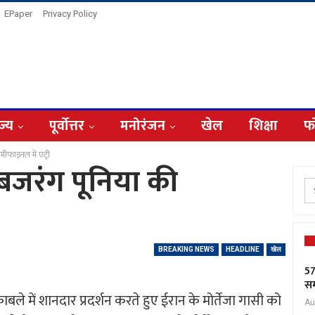
EPaper
Privacy Policy
ज्य
पूर्वोत्तर
मनोरंजन
खेल
शिक्षा
फ
फाइनल में एंट्री
जरंग पूनिया की
BREAKING NEWS
HEADLINE
खेल
57
सम
बले में शानदार प्रदर्शन करते हुए ईरान के मोर्तेजा गासी को
Au