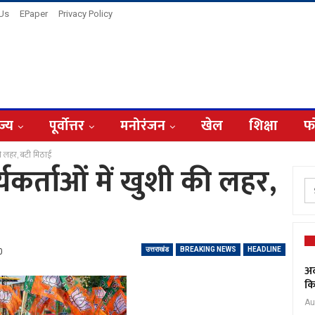
 Us
EPaper
Privacy Policy
ज्य
पूर्वोत्तर
मनोरंजन
खेल
शिक्षा
फ
की लहर, बटी मिठाई
्यकर्ताओं में खुशी की लहर,
उत्तराखंड
BREAKING NEWS
HEADLINE
0
अद
कि
Au