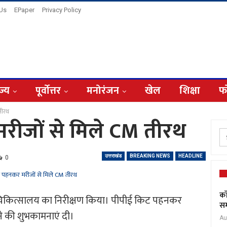
 Us
EPaper
Privacy Policy
ज्य
पूर्वोत्तर
मनोरंजन
खेल
शिक्षा
फ
तीरथ
रीजों से मिले CM तीरथ
उत्तराखंड
BREAKING NEWS
HEADLINE
0
कॉ
ला चिकित्सालय का निरीक्षण किया। पीपीई किट पहनकर
सम
ोने की शुभकामनाएं दी।
Au