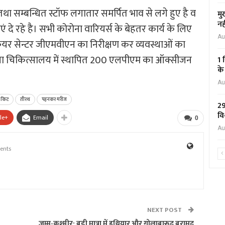
स,तथा सम्बन्धित स्टॉफ लगातार समर्पित भाव से लगे हुए है व
मु
नह
दे रहे है। सभी कोरोना वारियर्स के बेहतर कार्य के लिए
Au
ड केयर सेन्टर जीएमवीएन का निरीक्षण कर व्यवस्थाओं का
 जिला चिकित्सालय में स्थापित 200 एलपीएम का ऑक्सीजन
1 
के
Au
किट
तीरथ
पहनकर मरीज
29
वि
le+
Email
0
Au
ents
NEXT POST
जम्मू-कश्मीर: बड़ी मात्रा में हथियार और गोलाबारूद बरामद