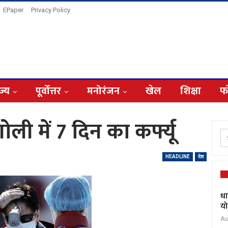
EPaper
Privacy Policy
ज्य
पूर्वोत्तर
मनोरंजन
खेल
शिक्षा
फ
ली में 7 दिन का कर्फ्यू
HEADLINE
देश
धा
यो
Au