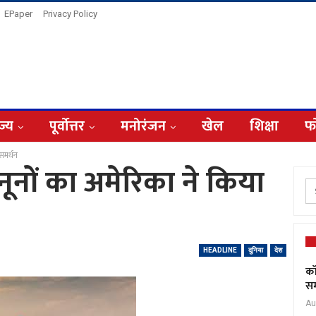
EPaper
Privacy Policy
ज्य
पूर्वोत्तर
मनोरंजन
खेल
शिक्षा
फ
समर्थन
ूनों का अमेरिका ने किया
HEADLINE
दुनिया
देश
कॉ
सम
Au