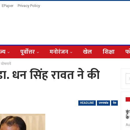
EPaper
Privacy Policy
ज्य
पूर्वोत्तर
मनोरंजन
खेल
शिक्षा
फ
 घोषणायें
डा. धन सिंह रावत ने की
HEADLINE
उत्तराखंड
देश
कु
के
Au