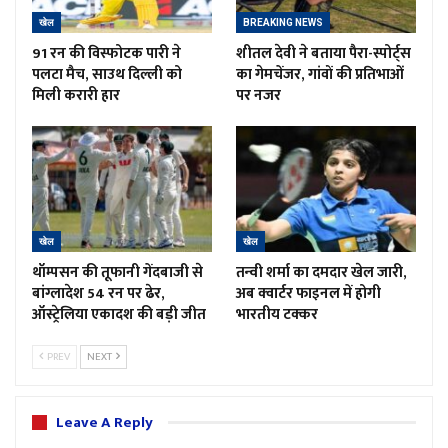
खेल
BREAKING NEWS
91 रन की विस्फोटक पारी ने
शीतल देवी ने बताया पैरा-स्पोर्ट्स
पलटा मैच, साउथ दिल्ली को
का गेमचेंजर, गांवों की प्रतिभाओं
मिली करारी हार
पर नजर
खेल
खेल
थॉम्पसन की तूफानी गेंदबाजी से
तन्वी शर्मा का दमदार खेल जारी,
बांग्लादेश 54 रन पर ढेर,
अब क्वार्टर फाइनल में होगी
ऑस्ट्रेलिया एकादश की बड़ी जीत
भारतीय टक्कर
PREV
NEXT
Leave A Reply