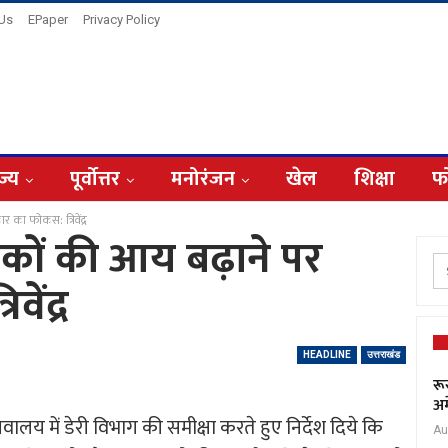
 Us
EPaper
Privacy Policy
ज्य
पूर्वोत्तर
मनोरंजन
खेल
शिक्षा
फ
का फोकस: त्रिवेंद्र
कों की आय बढ़ाने पर
ेंद्र
HEADLINE
उत्तराखंड
रू
अम
ने सचिवालय में डेरी विभाग की समीक्षा करते हुए निर्देश दिये कि
Au