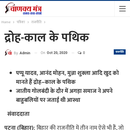
Home
पत्रिका
राजनीति
द्रोह-काल के पथिक
राजनीति
On
Oct 20, 2020
0
By
Admin
पप्पू
यादव
,
आनंद
मोहन
,
मुन्ना
शुक्ला
आदि
खुद
को
मानते
हैं
द्रोह
–
काल
के
पथिक
जातीय
गोलबंदी
के
दौर
में
अगड़ा
समाज
ने
अपने
बाहुबलियों
पर
जताई
थी
आस्था
संवाददाता
पटना (बिहार):
बिहार की राजनीति में तीन नाम ऐसे भी हैं, जो