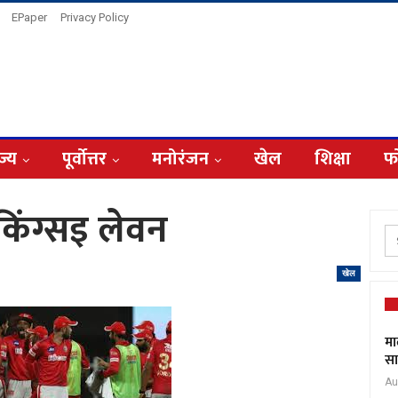
EPaper
Privacy Policy
ज्य
पूर्वोत्तर
मनोरंजन
खेल
शिक्षा
फ
किंग्सइ लेवन
खेल
मा
सा
Au