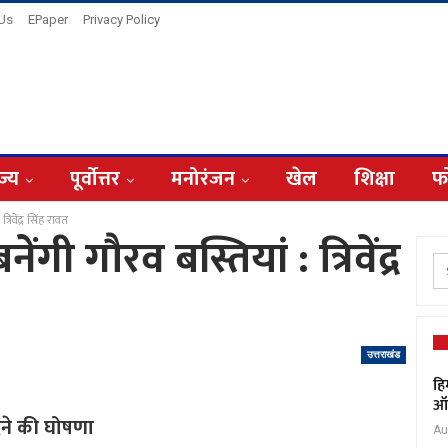
 Us
EPaper
Privacy Policy
ज्य
पूर्वोत्तर
मनोरंजन
खेल
शिक्षा
फ
रिवेंद्र सिंह रावत
गी गौरव बस्तियां : त्रिवेंद्र
उत्तराखंड
हि
ऑक
देने की घोषणा
Au