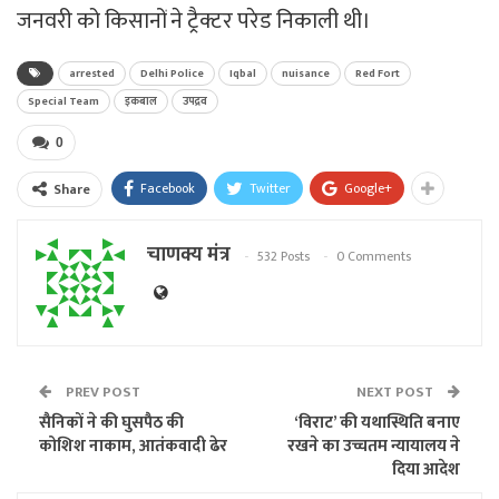
जनवरी को किसानों ने ट्रैक्टर परेड निकाली थी।
arrested
Delhi Police
Iqbal
nuisance
Red Fort
Special Team
इकबाल
उपद्रव
0
Facebook
Twitter
Google+
Share
चाणक्य मंत्र
532 Posts
0 Comments
PREV POST
NEXT POST
सैनिकों ने की घुसपैठ की
‘विराट’ की यथास्थिति बनाए
कोशिश नाकाम, आतंकवादी ढेर
रखने का उच्चतम न्यायालय ने
दिया आदेश