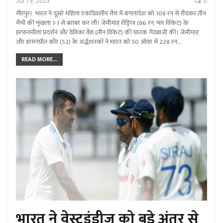
Jul 19, 2023
0
मीरपुर। भारत ने दूसरे महिला एकदिवसीय मैच में बंगलादेश को 108 रन से रौंदकर तीन
मैचों की शृंखला 1-1 से बराबर कर ली। जेमीमाह रोड्रिग्ज (86 रन, चार विकेट) के
हरफनमौला प्रदर्शन और देविका वैद्य (तीन विकेट) की घातक गेंदबाज़ी की। जेमीमाह
और हरमनप्रीत कौर (52) के अर्द्धशतकों ने भारत को 50 ओवर में 228 रन…
READ MORE...
भारत ने वेस्टइंडीज को बड़े अंतर से